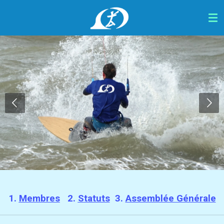
Passer
au
contenu
principal
1.
Membres
2.
S
tatuts
3.
Assemblée Générale