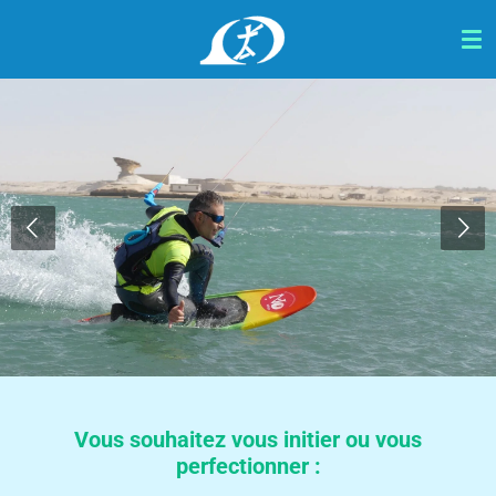
Passer
au
contenu
principal
Vous souhaitez vous initier ou vous
perfectionner :