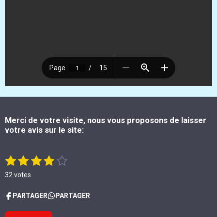
Merci de votre visite, nous vous proposons de laisser
votre avis sur le site:
1
2
3
4
5
E
É
n
é
é
é
é
é
v
v
32 votes
a
t
t
t
t
t
o
y
l
o
o
o
o
o
PARTAGER
PARTAGER
e
u
i
i
i
i
i
r
a
l